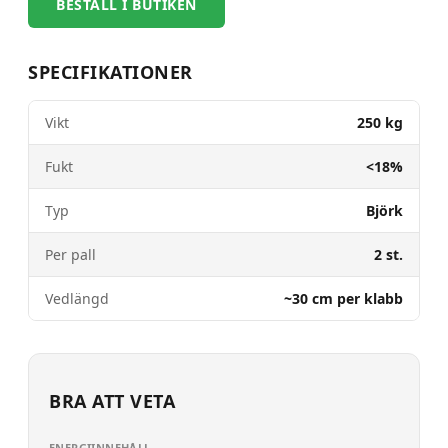
BESTÄLL I BUTIKEN
SPECIFIKATIONER
Vikt
250 kg
Fukt
<18%
Typ
Björk
Per pall
2 st.
Vedlängd
~30 cm per klabb
BRA ATT VETA
ENERGIINNEHÅLL