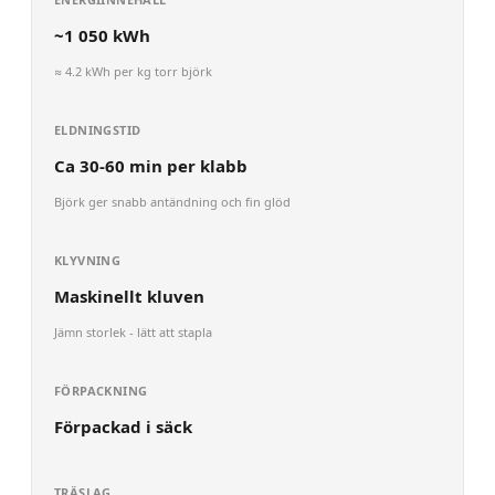
~
1 050
kWh
≈
4.2
kWh per kg torr
björk
ELDNINGSTID
Ca 30-60 min per klabb
Björk ger snabb antändning och fin glöd
KLYVNING
Maskinellt kluven
Jämn storlek - lätt att stapla
FÖRPACKNING
Förpackad i säck
TRÄSLAG