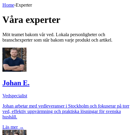
Home
›
Experter
Våra experter
Möt teamet bakom vår ved. Lokala personligheter och
branschexperter som står bakom varje produkt och artikel.
Johan E.
Vedspecialist
Johan arbetar med vedleveranser i Stockholm och fokuserar på torr
ved, effektiv uppvärmning och praktiska lösningar för svenska
hushåll.
Läs mer
→