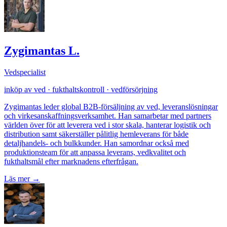
Zygimantas L.
Vedspecialist
inköp av ved · fukthaltskontroll · vedförsörjning
Zygimantas leder global B2B-försäljning av ved, leveranslösningar
och virkesanskaffningsverksamhet. Han samarbetar med partners
världen över för att leverera ved i stor skala, hanterar logistik och
distribution samt säkerställer pålitlig hemleverans för både
detaljhandels- och bulkkunder. Han samordnar också med
produktionsteam för att anpassa leverans, vedkvalitet och
fukthaltsmål efter marknadens efterfrågan.
Läs mer
→